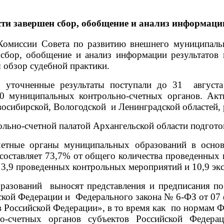
ти завершен сбор, обобщение и анализ информаци
Комиссии Совета по развитию внешнего муниципальн
сбор, обобщение и анализ информации результатов к
 обзор судебной практики.
, уточненные результаты поступали до 31
август
 муниципальных контрольно-счетных органов. Акти
восибирской, Вологодской
и Ленинградской областей,
ьно-счетной палатой Архангельской области подготов
четные органы муниципальных образований в осно
составляет 73,7% от общего количества проведенных 
3,9 проведенных контрольных мероприятий и 10,9 экс
бразований
выносят представления и предписания по
ской Федерации и
Федерального закона № 6-ФЗ от 07
 Российской Федерации», в то время как
по нормам Ф
но-счетных органов субъектов Российской Федера