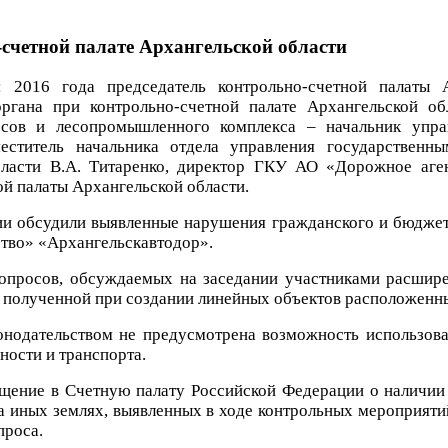
-счетной палате Архангельской области
 2016 года председатель контрольно-счетной палаты А
органа при контрольно-счетной палате Архангельской об
сов и лесопромышленного комплекса – начальник управ
меститель начальника отдела управления государствен
бласти В.А. Титаренко, директор ГКУ АО «Дорожное аген
ой палаты Архангельской области.
ии обсудили выявленные нарушения гражданского и бюджет
тво» «Архангельскавтодор».
опросов, обсуждаемых на заседании участниками расширен
 полученной при создании линейных объектов расположенных
онодательством не предусмотрена возможность использова
ости и транспорта.
щение в Счетную палату Российской Федерации о наличии 
а иных землях, выявленных в ходе контрольных мероприяти
проса.