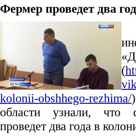
Фермер проведет два го
ин
(
ht
vi
kolonii-obshhego-rezhima/
области узнали, что 
проведет два года в коло