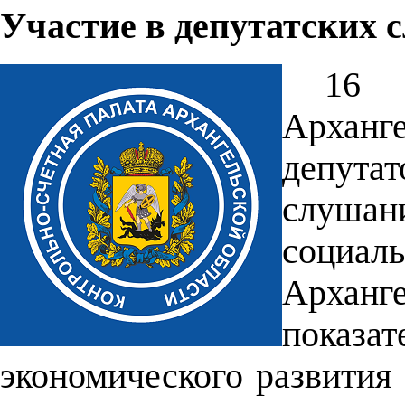
Участие в депутатских 
16 
Арханг
депута
слуша
социал
Арханг
показа
экономического развития