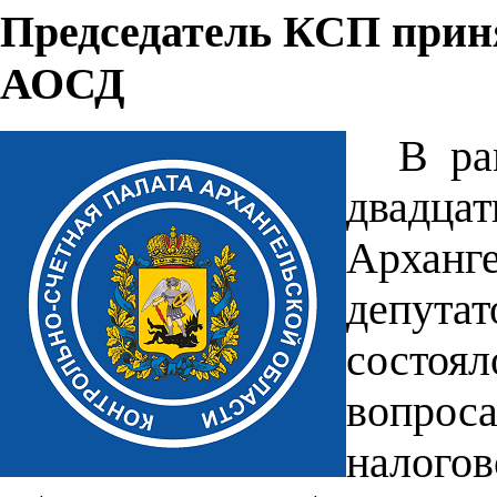
Председатель КСП приня
АОСД
В ра
двадц
Арханг
депут
состоя
вопрос
налого