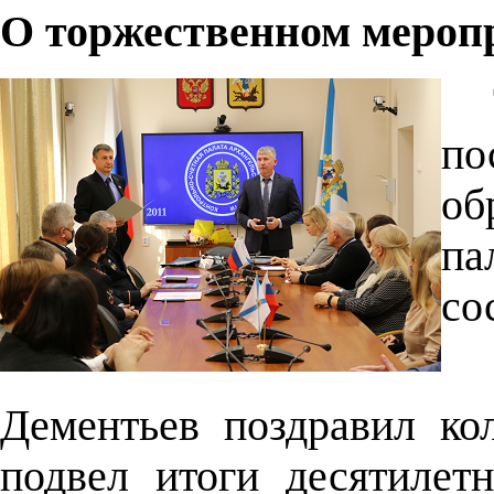
О торжественном мероп
по
об
па
со
Дементьев поздравил ко
подвел итоги десятилет