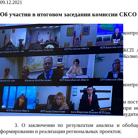
09.12.2021
Об участии в итоговом заседании комиссии СКСО
контр
КСП А
Колмо
контр
и пос
при и
аудита
3. О заключении по результатам анализа и обобщ
формировании и реализации региональных проектов;