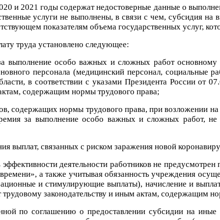
2020 и 2021 годы содержат недостоверные данные о выполне
твенные услуги не выполнены, в связи с чем, субсидия на 
етствующем показателям объема государственных услуг, кот
лату труда установлено следующее:
 за выполнение особо важных и сложных работ основному 
сновного персонала (медицинский персонал, социальные ра
асти, в соответствии с указами Президента России от 07.
 актам, содержащим нормы трудового права;
ктов, содержащих нормы трудового права, при возложении н
премия за выполнение особо важных и сложных работ, не
ния выплат, связанных с риском заражения новой коронавир
риев эффективности деятельности работников не предусмотре
 времени», а также учитывая обязанность учреждения осущ
ационные и стимулирующие выплаты), начисление и выплата
 трудовому законодательству и иным актам, содержащим но
енной по соглашению о предоставлении субсидии на иные 