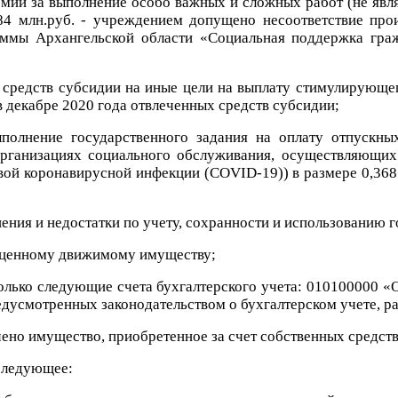
премии за выполнение особо важных и сложных работ (не яв
4 млн.руб. - учреждением допущено несоответствие прои
мы Архангельской области «Социальная поддержка гражд
 средств субсидии на иные цели на выплату стимулирующег
декабре 2020 года отвлеченных средств субсидии;
полнение государственного задания на оплату отпускных
организациях социального обслуживания, осуществляющих
вой коронавирусной инфекции (COVID-19)) в размере 0,368 
ения и недостатки по учету, сохранности и использованию 
о ценному движимому имуществу;
только следующие счета бухгалтерского учета: 010100000 
дусмотренных законодательством о бухгалтерском учете, ра
чено имущество, приобретенное за счет собственных средст
 следующее: