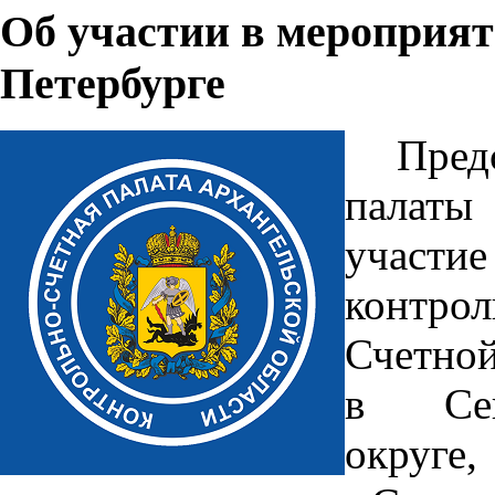
Об участии в мероприят
Петербурге
Пред
палаты
участие
контро
Счетной
в Сев
округе,