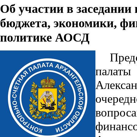
Об участии в заседании
бюджета, экономики, фи
политике АОСД
Пред
палат
Алексан
очеред
вопро
финанс