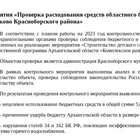
ятия «Проверка расходования средств областного
евково Красноборского района»
В соответствии с планом работы на 2023 год контрольно-сче
хранительными органами проверка соблюдения бюджетного и и
ленных на реализацию мероприятия «Строительство детского са
рственной программы Архангельской области «Комплексное разв
Объектом проверки является администрация Красноборского му
В рамках контрольного мероприятия выполнены анализ и п
ельство объекта, проверка соблюдения законодательства Росс
ельству объекта.
По результатам проведения контрольного мероприятия выявлено
- нецелевое использование бюджетных средств в общей сумме 5,0
- причинение ущерба бюджету Архангельской области в размере 4
- нарушения статей 34 и 162 БК РФ, повлекшие неэффективно
стемы горячего водоснабжения.