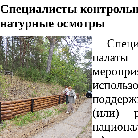
Специалисты контрольн
натурные осмотры
Спец
палаты
меропр
использ
поддер
(или) 
национа