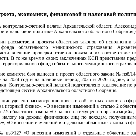
юджета, экономики, финансовой и налоговой поли
ь контрольно-счетной палаты Архангельской области Александр
й и налоговой политике Архангельского областного Собрания деп
ии рассмотрели проекты областных законов об исполнении з
 фонда обязательного медицинского страхования Арханге
асти внешние проверки отчетов показали их соответствие н
сти. В то же время в своих заключениях КСП представила пред
 территориального фонда обязательного медицинского страхован
ие комитета был вынесен и проект областного закона № пз8/1
 на 2024 год и на плановый период 2025 и 2026 годов», а та
и. Контрольно-счетной палатой подготовлено заключение по ре
едстоящей сессии Архангельского областного Собрания.
ание уделено рассмотрению проектов областных законов в сфере
на игорный бизнес», «О внесении изменений в статью 2 област
ю 2.5 областного закона «О налоге на имущество организаций
о налогу на доходы физических лиц по доходам, полученны
е», «О внесении изменений в отдельные областные законы в сфер
№ пз8/127 «О внесении изменений в отдельные областные за