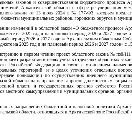
альных законов и совершенствования бюджетного процесса Ар
лномочий Архангельской области в сфере регулирования ме
ьного закона от 13 июля 2024 г. № 177-ФЗ, которым предлаг
е бюджеты муниципальных районов, городских округов и муниц
сении изменений в областной закон «О бюджетном процессе Арх
юджете на 2025 год и на плановый период 2026 и 2027 годов» и
новый период 2026 и 2027 годов» Архангельским областным Соб
жете на 2025 год и на плановый период 2026 и 2027 годов» с 15 
отрению в первом чтении проект областного закона № пз8/111
нопроект разработан в целях учета в отдельных областных зако
кты Российской Федерации» в связи с уточнением наименов
еральных территорий, и в целях уточнения отдельных вопр
ередаче полномочий по осуществлению внешнего муниципаль
ьской области на направление запросов должностным лицам т
твенной власти и государственных органов субъектов Росси
ов местного самоуправления и муниципальных органов, организ
новных направлениях бюджетной и налоговой политики Арханге
гельской области, относящихся к Арктической зоне Российской 