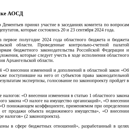
тике АОСД
 Дементьев принял участие в заседаниях комитета по вопросам
утатов, которые состоялись 20 и 23 сентября 2024 года.
а первое полугодие 2024 года областного бюджета и бюджета
льской области. Проведенные контрольно-счетной палатой
ормам бюджетного законодательства Российской Федерации и
ложения, которые следует учесть в ходе исполнения областного
ия Архангельской области.
44 «О внесении изменений и дополнений в областной закон «Об
кже поступившие на него от субъектов права законодательной
зультатам экспертизы, голосование по законопроекту пройдет в
 налогов: «О внесении изменения в статью 1 областного закона
ного закона «О налоге на имущество организаций», «О внесении
», «О понижающем коэффициенте, применяемом при определении
м от продажи объекта недвижимого имущества», «О внесении
е налогов» (2 законопроекта).
коны в сфере бюджетных отношений», разработанный в целях