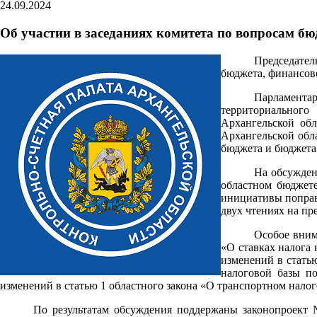
24.09.2024
Об участии в заседаниях комитета по вопросам б
Председател
бюджета, финансово
Парламентар
территориального
Архангельской обл
Архангельской обла
бюджета и бюджета
На обсужден
областном бюджете
инициативы поправк
двух чтениях на пр
Особое вним
«О ставках налога 
изменений в стать
налоговой базы п
изменений в статью 1 областного закона «О транспортном налог
По результатам обсуждения поддержаны законопроект 