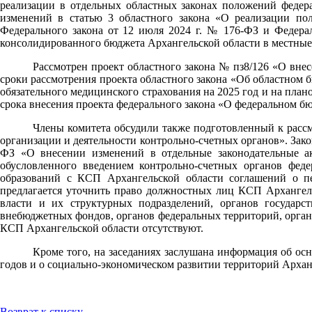
реализации в отдельных областных законах положений федер
изменений в статью 3 областного закона «О реализации по
Федерального закона от 12 июля 2024 г. № 176-ФЗ и Федерал
консолидированного бюджета Архангельской области в местны
Рассмотрен проект областного закона № пз8/126 «О вне
сроки рассмотрения проекта областного закона «Об областном б
обязательного медицинского страхования на 2025 год и на пла
срока внесения проекта федерального закона «О федеральном бюд
Члены комитета обсудили также подготовленный к рассм
организации и деятельности контрольно-счетных органов». Зако
ФЗ «О внесении изменений в отдельные законодательные а
обусловленного введением контрольно-счетных органов фед
образований с КСП Архангельской области соглашений о п
предлагается уточнить право должностных лиц КСП Архангел
власти и их структурных подразделений, органов государс
внебюджетных фондов, органов федеральных территорий, орган
КСП Архангельской области отсутствуют.
Кроме того, на заседаниях заслушана информация об ос
годов и о социально-экономическом развитии территорий Архан
Возврат к списку