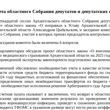
ета областного Собрания депутатов и депутатских
тнадцатой сессии Архангельского областного Собрания депут
е областного закона «О поправках к Уставу Архангельской 
нгельской области Александром Цыбульским, и заседание коми
о Собрания, участие в которых принял председатель контрольн
заседания комитета были включены 6 вопросов.
арламентарии обсудили проект областного закона «О внесени
о медицинского страхования Архангельской области на 2025 год
проведенной экспертизы законопроекта подготовлено заключени
менений обусловлено: необходимостью учета в качестве ист
асти остатков средств бюджета территориального фонда по сос
024 году бюджетных ассигнований на финансовое обеспечение
аспределением иных межбюджетных трансфертов из бюджета Ф
еобходимостью исполнения решения Арбитражного суда Арханге
счетная палата указывает в заключении, что возврат в областн
скими организациями значением результата по проведению в
вую коронавирусную инфекцию, приведет к снижению дополнит
ы бюджета ТФОМС в указанном размере могут нести риски неэффе