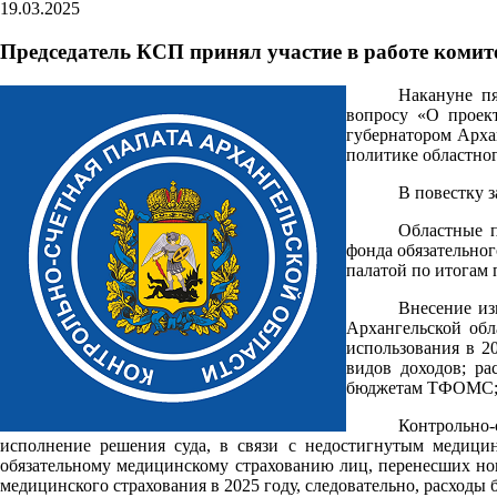
19.03.2025
Председатель КСП принял участие в работе комит
Накануне пя
вопросу «О проект
губернатором Арха
политике областног
В повестку 
Областные п
фонда обязательног
палатой по итогам 
Внесение из
Архангельской обл
использования в 2
видов доходов; р
бюджетам ТФОМС; н
Контрольно-
исполнение решения суда, в связи с недостигнутым медицин
обязательному медицинскому страхованию лиц, перенесших но
медицинского страхования в 2025 году, следовательно, расход