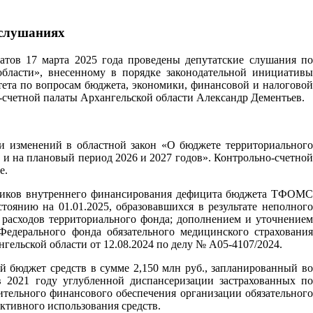
 слушаниях
атов 17 марта 2025 года проведены депутатские слушания по
области», внесенному в порядке законодательной инициативы
тета по вопросам бюджета, экономики, финансовой и налоговой
о-счетной палаты Архангельской области Александр Дементьев.
и изменений в областной закон «О бюджете территориального
 и на плановый период 2026 и 2027 годов». Контрольно-счетной
е.
очников внутреннего финансирования дефицита бюджета ТФОМС
тоянию на 01.01.2025, образовавшихся в результате неполного
 расходов территориального фонда; дополнением и уточнением
едерального фонда обязательного медицинского страхования
льской области от 12.08.2024 по делу № А05-4107/2024.
ой бюджет средств в сумме 2,150 млн руб., запланированный во
 2021 году углубленной диспансеризации застрахованных по
ельного финансового обеспечения организации обязательного
ктивного использования средств.