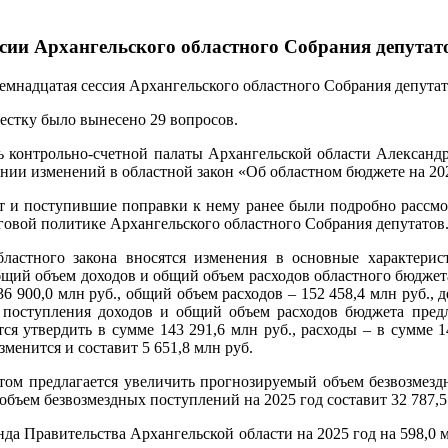
ссии Архангельского областного Собрания депутат
емнадцатая сессия Архангельского областного Собрания депутато
вестку было вынесено 29 вопросов.
ь контрольно-счетной палаты Архангельской области Александр
нии изменений в областной закон «Об областном бюджете на 202
т и поступившие поправки к нему ранее были подробно рассмо
говой политике Архангельского областного Собрания депутатов
ластного закона вносятся изменения в основные характерис
ий объем доходов и общий объем расходов областного бюджета п
36 900,0 млн руб., общий объем расходов – 152 458,4 млн руб., 
 поступления доходов и общий объем расходов бюджета предла
ся утвердить в сумме 143 291,6 млн руб., расходы – в сумме 1
зменится и составит 5 651,8 млн руб.
том предлагается увеличить прогнозируемый объем безвозмездн
бъем безвозмездных поступлений на 2025 год составит 32 787,5 м
да Правительства Архангельской области на 2025 год на 598,0 млн