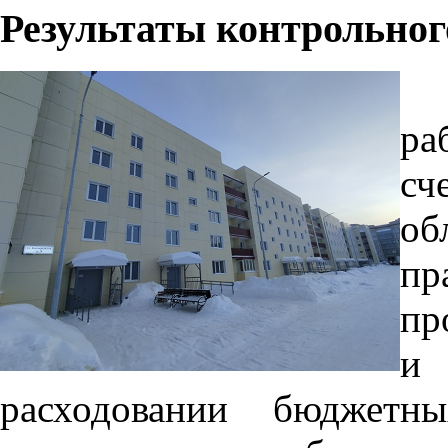
Результаты контрольно
ра
сч
об
пр
пр
и 
расходовании бюджетн