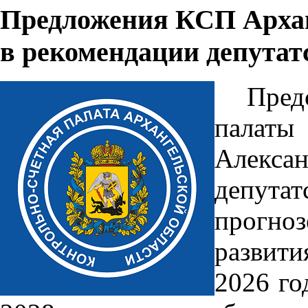
Предложения КСП Архан
в рекомендации депута
Пред
палат
Алексан
депута
прогно
развит
2026 го