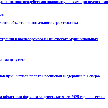
группы по противодействию правонарушениям при реализации
тов
монта объектов капитального строительства
истраций Красноборского и Пинежского муниципальных
рания депутатов
ов при Счетной палате Российской Федерации в Северо-
областного бюджета за девять месяцев 2025 года на сессии