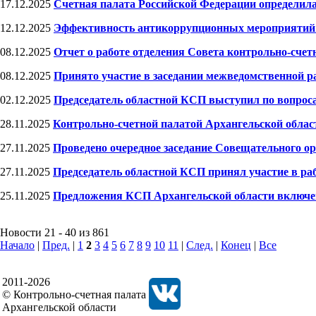
17.12.2025
Счетная палата Российской Федерации определила
12.12.2025
Эффективность антикоррупционных мероприятий 
08.12.2025
Отчет о работе отделения Совета контрольно-счет
08.12.2025
Принято участие в заседании межведомственной 
02.12.2025
Председатель областной КСП выступил по вопроса
28.11.2025
Контрольно-счетной палатой Архангельской обла
27.11.2025
Проведено очередное заседание Совещательного о
27.11.2025
Председатель областной КСП принял участие в ра
25.11.2025
Предложения КСП Архангельской области включе
Новости 21 - 40 из 861
Начало
|
Пред.
|
1
2
3
4
5
6
7
8
9
10
11
|
След.
|
Конец
|
Все
2011-2026
© Контрольно-счетная палата
Архангельской области