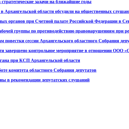
 стратегические задачи на ближайшие годы
в Архангельской области обсудили на общественных слуша
ных органов при Счетной палате Российской Федерации в Се
рабочей группы по противодействию правонарушениям при р
м повестки сессии Архангельского областного Собрания деп
сти завершено контрольное мероприятие в отношении ООО «
ргана при КСП Архангельской области
боте комитета областного Собрания депутатов
ны в рекомендации депутатских слушаний