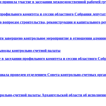
и приняла участие в заседании межведомственной рабочей 
профильного комитета и сессии областного Собрания депута
о вопросам строительства, реконструкции и капитального ре
сти завершено контрольное мероприятие в отношении админ
ыводы контрольно-счетной палаты
 в заседании профильного комитета и сессии областного Соб
иала проведен отделением Совета контрольно-счетных орган
ольно-счетной палаты Архангельской области об исполнении 