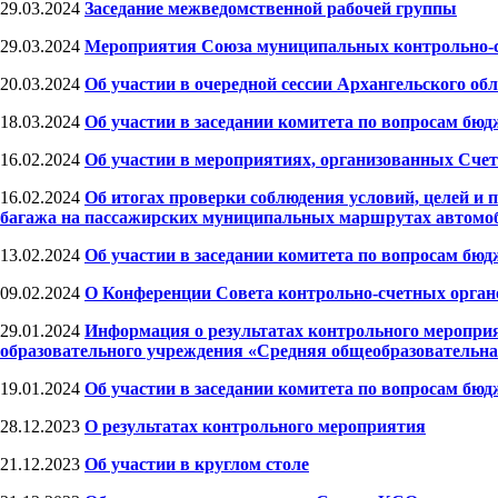
29.03.2024
Заседание межведомственной рабочей группы
29.03.2024
Мероприятия Союза муниципальных контрольно-
20.03.2024
Об участии в очередной сессии Архангельского об
18.03.2024
Об участии в заседании комитета по вопросам бю
16.02.2024
Об участии в мероприятиях, организованных Счет
16.02.2024
Об итогах проверки соблюдения условий, целей и 
багажа на пассажирских муниципальных маршрутах автомоб
13.02.2024
Об участии в заседании комитета по вопросам бю
09.02.2024
О Конференции Совета контрольно-счетных орган
29.01.2024
Информация о результатах контрольного меропри
образовательного учреждения «Средняя общеобразовательн
19.01.2024
Об участии в заседании комитета по вопросам бю
28.12.2023
О результатах контрольного мероприятия
21.12.2023
Об участии в круглом столе